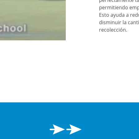
perfectamente ta
permitiendo empa
Esto ayuda a red
disminuir la cant
recolección.