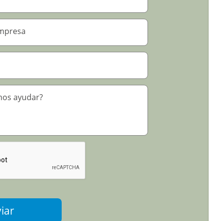
 su solicitud
*
iar