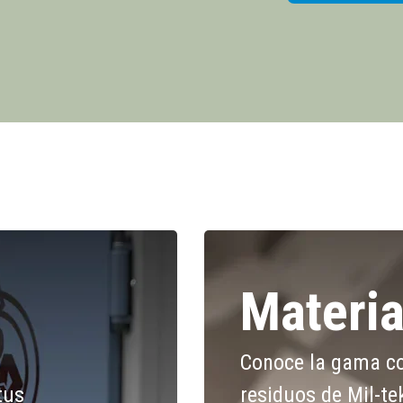
Materia
Conoce la gama co
tus
residuos de Mil-te