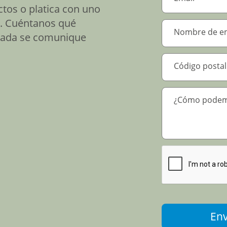
tos o platica con uno
s. Cuéntanos qué
icada se comunique
Por favor verifique
Env