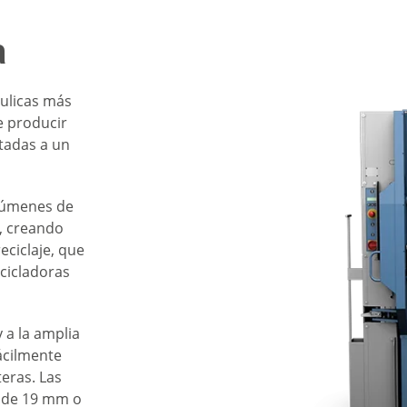
a
áulicas más
e producir
tadas a un
lúmenes de
, creando
eciclaje, que
cicladoras
y a la amplia
fácilmente
eras. Las
r de 19 mm o