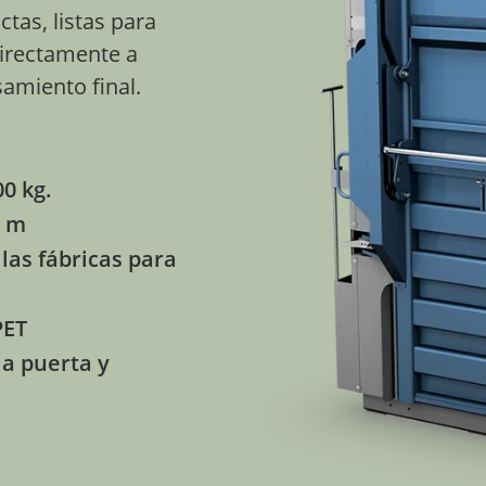
tas, listas para
directamente a
samiento final.
n
0 kg.
7 m
las fábricas para
PET
a puerta y