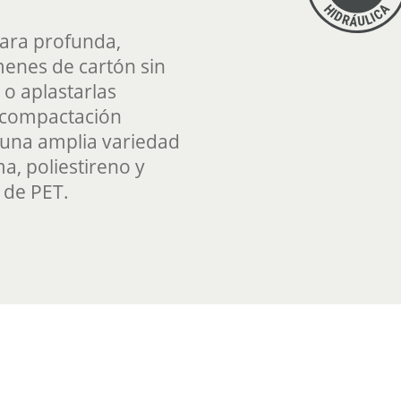
mara profunda,
enes de cartón sin
 o aplastarlas
 compactación
 una amplia variedad
a, poliestireno y
s de PET.