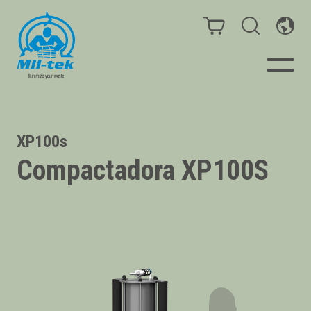
Prensas
XP100s
Compactadora XP100S
Consumibles
Negocios
Materiales
Casos