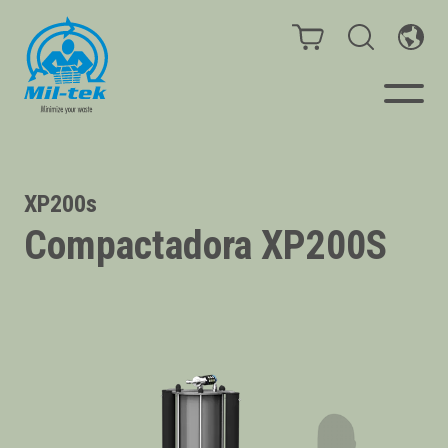
Prensas
XP200s
Compactadora XP200S
Consumibles
Negocios
Materiales
Casos